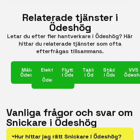
Relaterade tjänster i
Ödeshög
Letar du efter fler hantverkare i Ödeshög? Här
hittar du relaterade tjänster som ofta
efterfrågas tillsammans.
Målare i
Elektriker
Flyttfirma
Takläggare
Städfirma
VVS 
Ödeshög
i
i Ödeshög
i Ödeshög
i Ödeshög
Ödesh
Ödeshög
Vanliga frågor och svar om
Snickare i Ödeshög
Hur hittar jag rätt Snickare i Ödeshög?