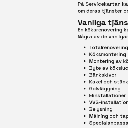
På Servicekartan kan
om deras tjänster oc
Vanliga tjän
En köksrenovering ka
Några av de vanligas
Totalrenovering
Köksmontering
Montering av k
Byte av kökslu
Bänkskivor
Kakel och stän
Golvläggning
Elinstallationer
VVS-installatio
Belysning
Målning och ta
Specialanpassa