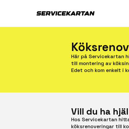
Köksrenove
Här på Servicekartan hi
till montering av köksin
Edet och kom enkelt i k
Vill du ha hj
Hos Servicekartan hitta
köksrenoveringar till k