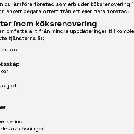
 du jämföra företag som erbjuder köksrenovering i L
h enkelt begära offert från ett eller flera företag.
ster inom köksrenovering
n omfatta allt från mindre uppdateringar till kompl
te tjänsterna är:
 av kök
öksskåp
ckor
kskydd
ner
petsering
de kökslösningar