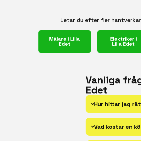
Letar du efter fler hantverkar
Målare i Lilla
Elektriker i
Edet
Lilla Edet
Vanliga frå
Edet
Hur hittar jag rä
Vad kostar en kö