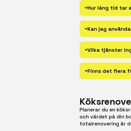
Hur lång tid tar
Kan jag använda
Vilka tjänster i
Finns det flera 
Köksrenover
Planerar du en köksr
och värdet på din bo
totalrenovering är d