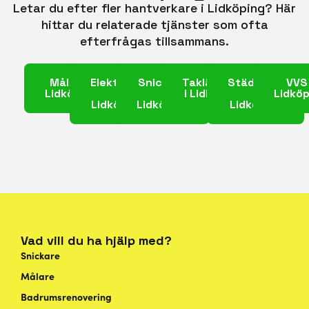
Letar du efter fler hantverkare i Lidköping? Här
hittar du relaterade tjänster som ofta
efterfrågas tillsammans.
Målare i
Elektriker
Snickare
Takläggare
Städfirma
VVS 
Lidköping
i
i
i Lidköping
i
Lidköp
Lidköping
Lidköping
Lidköping
Vad vill du ha hjälp med?
Snickare
Målare
Badrumsrenovering