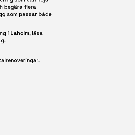
h begära flera
lägg som passar både
ng i
Laholm
, läsa
ag.
talrenoveringar.