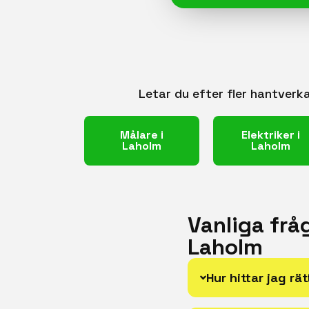
Letar du efter fler hantverk
Målare i
Elektriker i
Laholm
Laholm
Vanliga frå
Laholm
Hur hittar jag r