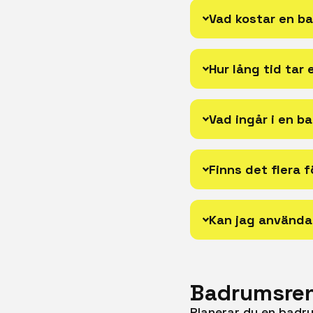
Vad kostar en b
Hur lång tid tar
Vad ingår i en 
Finns det flera 
Kan jag använda
Badrumsren
Planerar du en badr