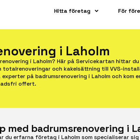
Hitta företag
För för
novering i Laholm
renovering i Laholm? Här på Servicekartan hittar du
ån totalrenoveringar och kakelsättning till VVS-insta
a experter på badrumsrenovering i Laholm och kom e
adsfri offert.
jälp med badrumsrenovering i 
r du erfarna företag i Laholm som specialiserar sig