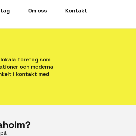
etag
Om oss
Kontakt
 lokala företag som
llationer och moderna
nkelt i kontakt med
Laholm?
 på