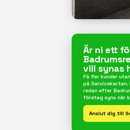
Är ni ett 
Badrumsre
vill synas 
Få fler kunder utan
på Servicekartan.
redan efter Badrums
företag syns när k
Anslut dig till 