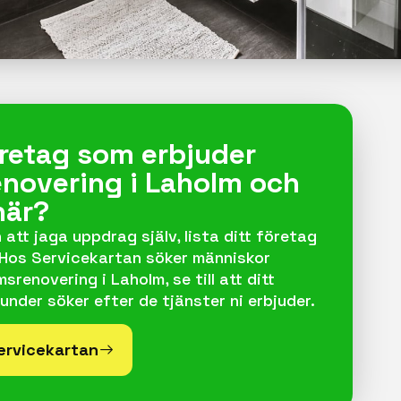
företag som erbjuder
novering i Laholm och
här?
 att jaga uppdrag själv, lista ditt företag
 Hos Servicekartan söker människor
renovering i Laholm, se till att ditt
under söker efter de tjänster ni erbjuder.
Servicekartan