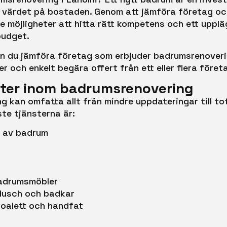
värdet på bostaden. Genom att jämföra företag oc
re möjligheter att hitta rätt kompetens och ett upp
budget.
n du jämföra företag som erbjuder badrumsrenoveri
r och enkelt begära offert från ett eller flera föret
ster inom badrumsrenovering
 kan omfatta allt från mindre uppdateringar till to
te tjänsterna är:
g av badrum
adrumsmöbler
 dusch och badkar
 toalett och handfat