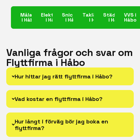
Målare
Elektriker
Snickare
Takläggare
Städfirma
VVS i
i Håbo
i Håbo
i Håbo
i Håbo
i Håbo
Håbo
Vanliga frågor och svar om
Flyttfirma i Håbo
Hur hittar jag rätt flyttfirma i Håbo?
Vad kostar en flyttfirma i Håbo?
Hur långt i förväg bör jag boka en
flyttfirma?