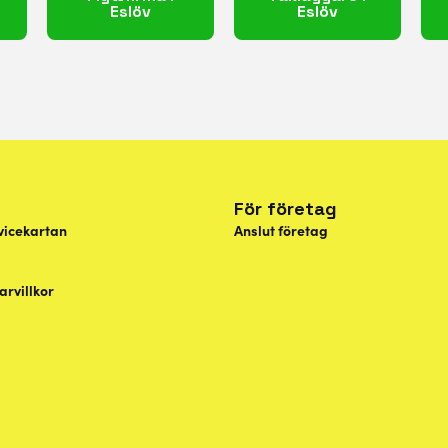
Eslöv
Eslöv
För företag
vicekartan
Anslut företag
rvillkor