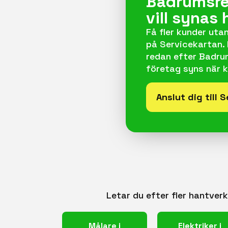
Badrumsre
vill synas 
Få fler kunder utan
på Servicekartan.
redan efter Badrums
företag syns när k
Anslut dig till 
Letar du efter fler hantver
Målare i
Elektriker i