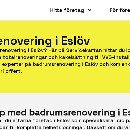
Hitta företag
För för
novering i Eslöv
renovering i Eslöv? Här på Servicekartan hittar du 
ån totalrenoveringar och kakelsättning till VVS-insta
a experter på badrumsrenovering i Eslöv och kom en
ri offert.
älp med badrumsrenovering i E
ar du erfarna företag i Eslöv som specialiserar sig 
ar till kompletta helhetslösningar. Oavsett om du vi