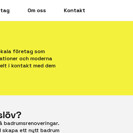
etag
Om oss
Kontakt
lokala företag som
llationer och moderna
kelt i kontakt med dem
slöv?
på badrumsrenoveringar.
ll skapa ett nytt badrum