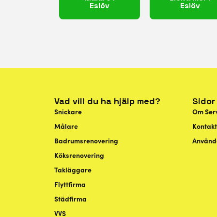
Eslöv
Eslöv
Vad vill du ha hjälp med?
Sidor
Snickare
Om Ser
Målare
Kontakt
Badrumsrenovering
Använda
Köksrenovering
Takläggare
Flyttfirma
Städfirma
VVS