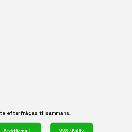
fta efterfrågas tillsammans.
Städfirma i
VVS i Eslöv