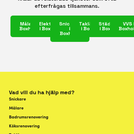
efterfrågas tillsammans.
Målare i
Elektriker
Snickare
Takläggare
Städfirma
VVS 
Boxholm
i Boxholm
i
i Boxholm
i Boxholm
Boxho
Boxholm
Vad vill du ha hjälp med?
Snickare
Målare
Badrumsrenovering
Köksrenovering