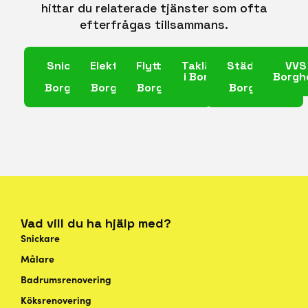
hittar du relaterade tjänster som ofta
efterfrågas tillsammans.
Snickare
Elektriker
Flyttfirma
Takläggare
Städfirma
VVS 
i
i
i
i Borgholm
i
Borgh
Borgholm
Borgholm
Borgholm
Borgholm
Vad vill du ha hjälp med?
Snickare
Målare
Badrumsrenovering
Köksrenovering