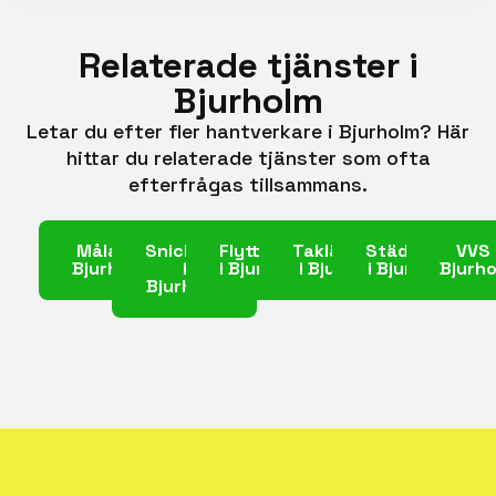
Relaterade tjänster i
Bjurholm
Letar du efter fler hantverkare i Bjurholm? Här
hittar du relaterade tjänster som ofta
efterfrågas tillsammans.
Målare i
Snickare
Flyttfirma
Takläggare
Städfirma
VVS 
Bjurholm
i
i Bjurholm
i Bjurholm
i Bjurholm
Bjurh
Bjurholm