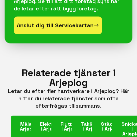
Arjeplog. Se till att ditt företag syns när
de letar efter rätt byggföretag.
Anslut dig till Servicekartan
Relaterade tjänster i
Arjeplog
Letar du efter fler hantverkare i Arjeplog? Här
hittar du relaterade tjänster som ofta
efterfrågas tillsammans.
Målare i
Elektriker
Flyttfirma
Takläggare
Städfirma
Snick
Arjeplog
i Arjeplog
i Arjeplog
i Arjeplog
i Arjeplog
i
Arjep