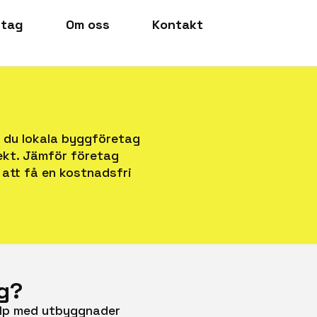
etag
Om oss
Kontakt
r du lokala byggföretag
jekt. Jämför företag
att få en kostnadsfri
ng?
jälp med utbyggnader