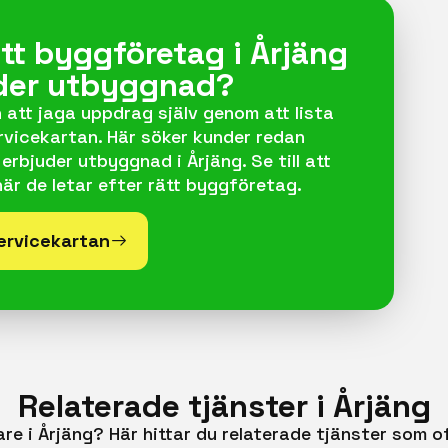
ett byggföretag i Årjäng
der utbyggnad?
n att jaga uppdrag själv genom att lista
rvicekartan. Här söker kunder redan
erbjuder utbyggnad i Årjäng. Se till att
när de letar efter rätt byggföretag.
Servicekartan
Relaterade tjänster i Årjäng
are i Årjäng? Här hittar du relaterade tjänster som 