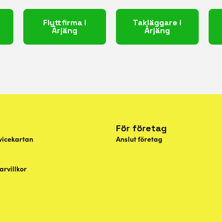
Flyttfirma i
Takläggare i
Årjäng
Årjäng
För företag
vicekartan
Anslut företag
rvillkor