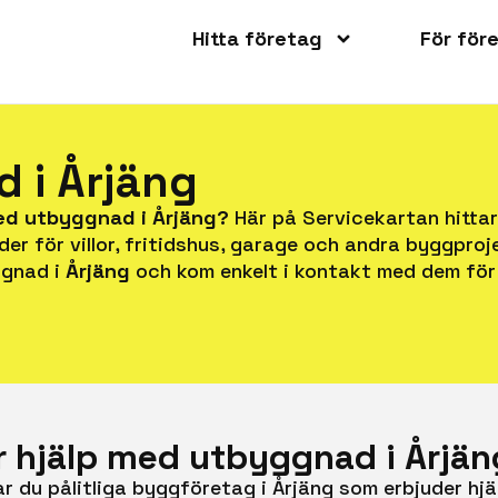
Hitta företag
För för
 i Årjäng
med utbyggnad i Årjäng?
Här på Servicekartan hitta
er för villor, fritidshus, garage och andra byggpro
ggnad i
Årjäng
och kom enkelt i kontakt med dem för 
er hjälp med utbyggnad i Årjä
ar du pålitliga byggföretag i Årjäng som erbjuder h