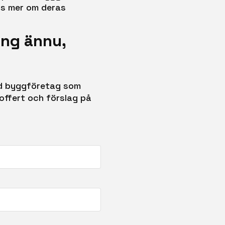
läs mer om deras
äng ännu,
ed byggföretag som
offert och förslag på