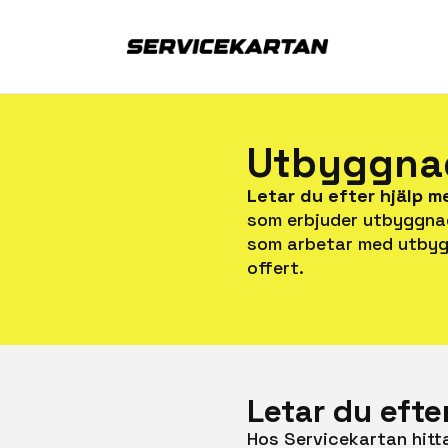
Utbyggnad
Letar du efter hjälp 
som erbjuder utbyggnad
som arbetar med utby
offert.
Letar du eft
Hos Servicekartan hitt