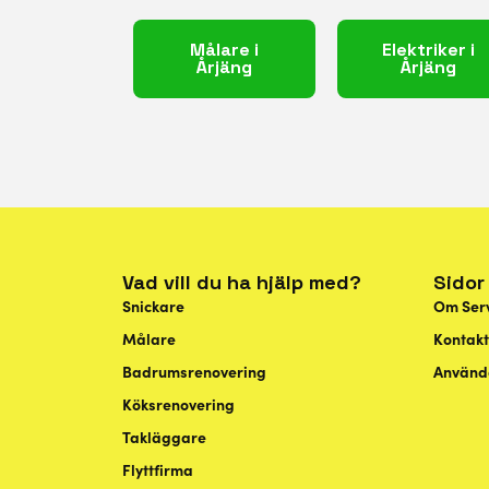
Målare i
Elektriker i
Årjäng
Årjäng
Vad vill du ha hjälp med?
Sidor
Snickare
Om Ser
Målare
Kontakt
Badrumsrenovering
Använda
Köksrenovering
Takläggare
Flyttfirma