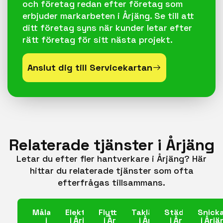
och företag redan efter företag som
erbjuder markarbeten i Årjäng. Se till att
ditt företag syns när kunder letar efter
rätt företag för sitt nästa projekt.
Anslut dig till Servicekartan
Relaterade tjänster i Årjäng
Letar du efter fler hantverkare i Årjäng? Här
hittar du relaterade tjänster som ofta
efterfrågas tillsammans.
Målare
Elektriker
Flyttfirma
Takläggare
Städfirma
Snick
i
i Årjäng
i Årjäng
i Årjäng
i Årjäng
i Årjä