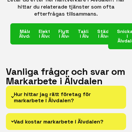
hittar du relaterade tjänster som ofta
efterfrågas tillsammans.
Målare i
Elektriker
Flyttfirma
Takläggare
Städfirma
Snick
Älvdalen
i Älvdalen
i Älvdalen
i Älvdalen
i Älvdalen
i
Älvda
Vanliga frågor och svar om
Markarbete i Älvdalen
Hur hittar jag rätt företag för
markarbete i Älvdalen?
Vad kostar markarbete i Älvdalen?