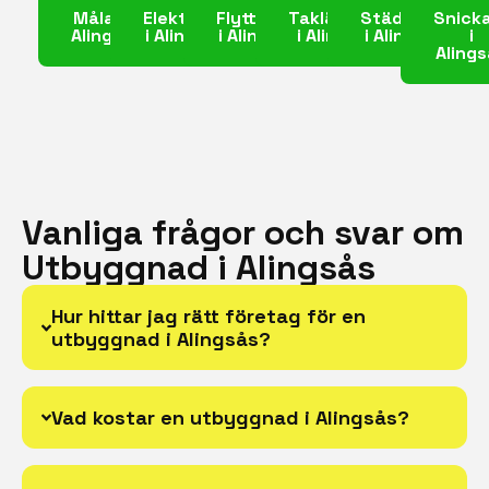
Målare i
Elektriker
Flyttfirma
Takläggare
Städfirma
Snick
Alingsås
i Alingsås
i Alingsås
i Alingsås
i Alingsås
i
Aling
Vanliga frågor och svar om
Utbyggnad i Alingsås
Hur hittar jag rätt företag för en
utbyggnad i Alingsås?
Vad kostar en utbyggnad i Alingsås?